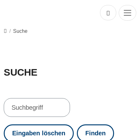
Direkt zur Hauptnavigation springen
Direkt zum Inhalt springen
Startseite
Suche
SUCHE
Eingaben löschen