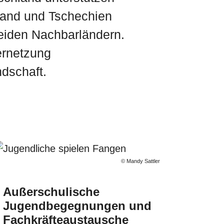
hland und Tschechien
eiden Nachbarländern.
Vernetzung
dschaft.
© Mandy Sattler
ISCHER
Außerschulische
Jugendbegegnungen und
Fachkräfteaustausche