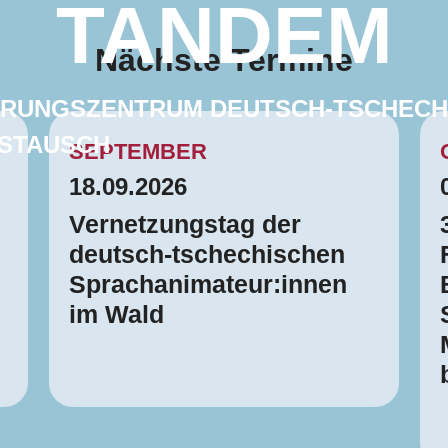
TANDEM
Nächste Termine
ERUNGSZENTRUM DEUTSCH-TSCHECH
STAUSCH
SEPTEMBER
18.09.2026
Vernetzungstag der
deutsch-tschechischen
Sprachanimateur:innen
im Wald