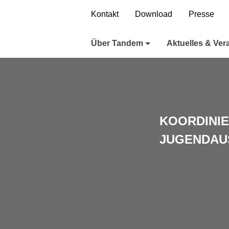
Direkt zur Hauptnavigation springen
Direkt zum Inhalt springen
Kontakt
Download
Presse
Über Tandem
Aktuelles & Ver
KOORDINI
JUGENDAU