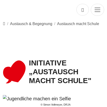
Direkt zur Hauptnavigation springen
Direkt zum Inhalt springen
Startseite
Austausch & Begegnung
Austausch macht Schule
INITIATIVE
„AUSTAUSCH
MACHT SCHULE"
© Simon Vollmeyer, DRJA