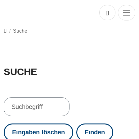
Direkt zur Hauptnavigation springen
Direkt zum Inhalt springen
Startseite
Suche
SUCHE
Eingaben löschen