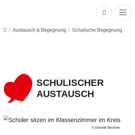
Direkt zur Hauptnavigation springen
Direkt zum Inhalt springen
Startseite
Austausch & Begegnung
Schulische Begegnung
SCHULISCHER
AUSTAUSCH
© Dominik Beránek