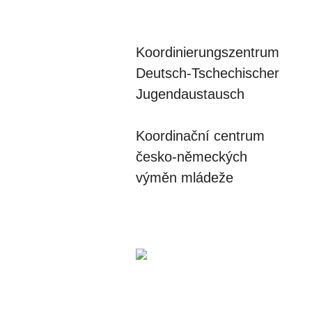
Koordinierungszentrum
Deutsch-Tschechischer
Jugendaustausch
Koordinační centrum
česko-německých
výměn mládeže