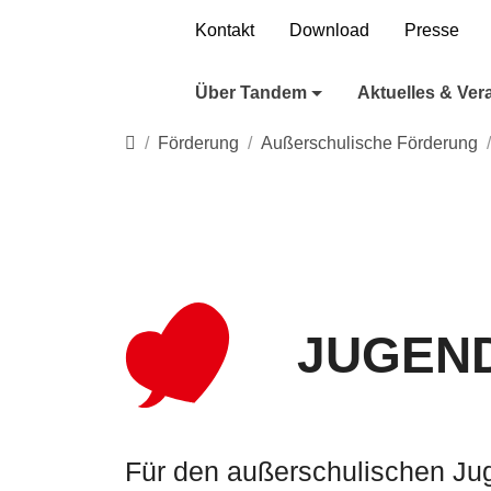
Direkt zur Hauptnavigation springen
Direkt zum Inhalt springen
Kontakt
Download
Presse
Über Tandem
Aktuelles & Ver
Startseite
Förderung
Außerschulische Förderung
JUGEN
Für den außerschulischen Ju