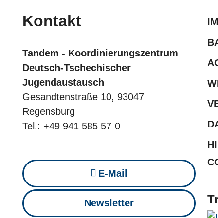
Kontakt
I
B
Tandem - Koordinierungszentrum
A
Deutsch-Tschechischer
Jugendaustausch
W
Gesandtenstraße 10, 93047
V
Regensburg
D
Tel.: +49 941 585 57-0
H
C
E-Mail
T
Newsletter