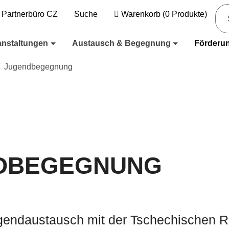
Partnerbüro CZ
Suche
Warenkorb
(
0
Produkte)
anstaltungen
Austausch & Begegnung
Förderu
Jugendbegegnung
DBEGEGNUNG
gendaustausch mit der Tschechischen Re