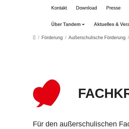
Direkt zur Hauptnavigation springen
Direkt zum Inhalt springen
Kontakt
Download
Presse
Über Tandem
Aktuelles & Ver
Startseite
Förderung
Außerschulische Förderung
FACHK
Für den außerschulischen Fac