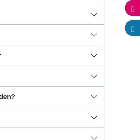
?
rden?