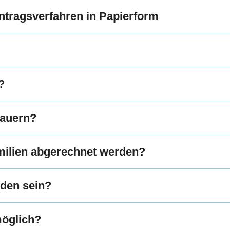
Antragsverfahren in Papierform
?
dauern?
amilien abgerechnet werden?
nden sein?
möglich?