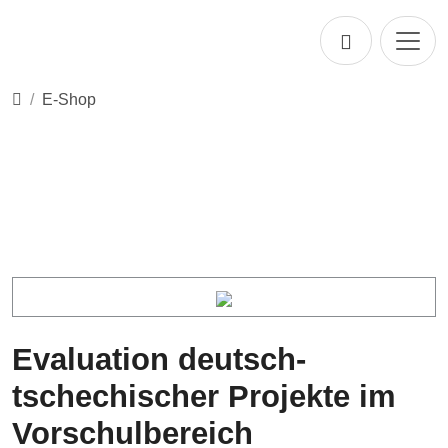
Direkt zur Hauptnavigation springen
Direkt zum Inhalt springen
Startseite
E-Shop
Evaluation deutsch-
tschechischer Projekte im
Vorschulbereich