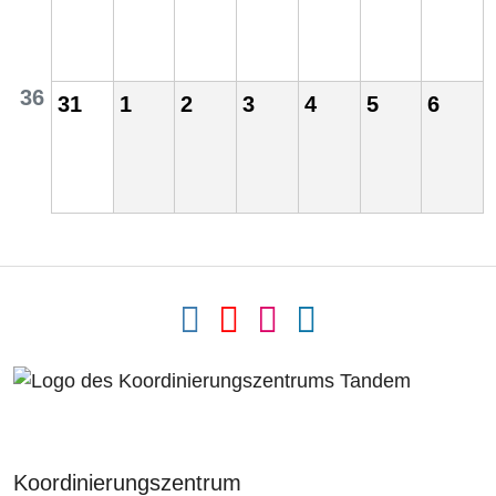
36
31
1
2
3
4
5
6
Koordinierungszentrum