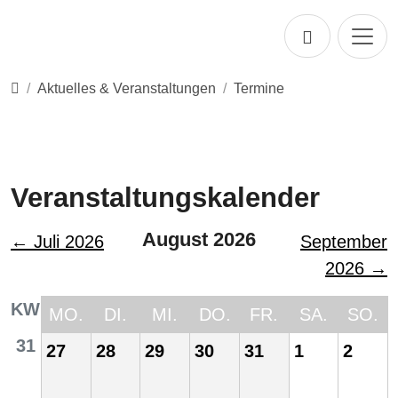
Direkt zur Hauptnavigation springen
Direkt zum Inhalt springen
Startseite
Aktuelles & Veranstaltungen
Termine
Veranstaltungskalender
August 2026
← Juli 2026
September
2026 →
KW
MO.
DI.
MI.
DO.
FR.
SA.
SO.
31
27
28
29
30
31
1
2