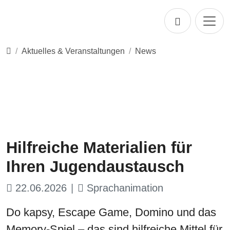
Direkt zur Hauptnavigation springen
Direkt zum Inhalt springen
Startseite
Aktuelles & Veranstaltungen
News
Hilfreiche Materialien für
Ihren Jugendaustausch
22.06.2026
Sprachanimation
Do kapsy, Escape Game, Domino und das
Memory-Spiel – das sind hilfreiche Mittel für