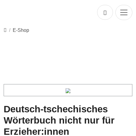
Direkt zur Hauptnavigation springen
Direkt zum Inhalt springen
Startseite
E-Shop
Deutsch-tschechisches
Wörterbuch nicht nur für
Erzieher:innen