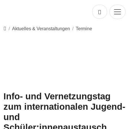
Direkt zur Hauptnavigation springen
Direkt zum Inhalt springen
Startseite
Aktuelles & Veranstaltungen
Termine
Info- und Vernetzungstag
zum internationalen Jugend-
und
Schüler:innenaustausch