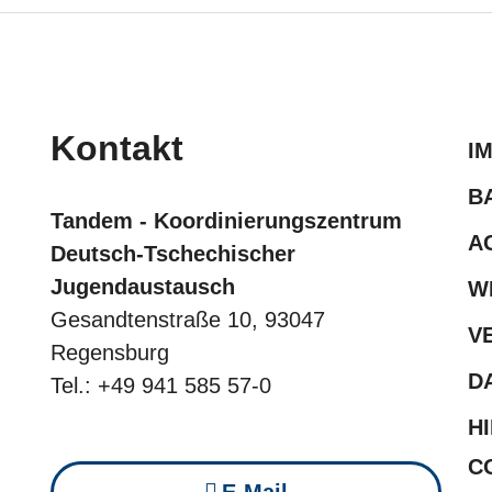
Kontakt
I
B
Tandem - Koordinierungszentrum
A
Deutsch-Tschechischer
Jugendaustausch
W
Gesandtenstraße 10, 93047
V
Regensburg
D
Tel.: +49 941 585 57-0
H
C