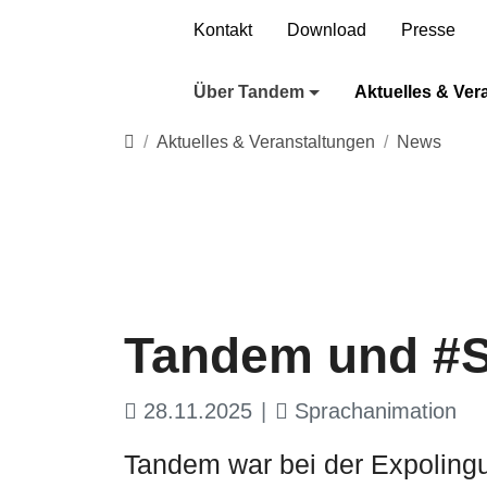
Direkt zur Hauptnavigation springen
Direkt zum Inhalt springen
Kontakt
Download
Presse
Über Tandem
Aktuelles & Ver
Startseite
Aktuelles & Veranstaltungen
News
Tandem und #S
28.11.2025
Sprachanimation
Tandem war bei der Expolingua