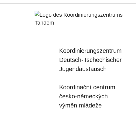
Koordinierungszentrum
Deutsch-Tschechischer
Jugendaustausch
Koordinační centrum
česko-německých
výměn mládeže