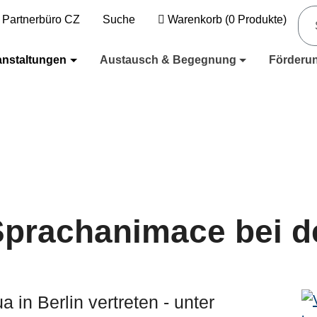
Partnerbüro CZ
Suche
Warenkorb
(
0
Produkte)
anstaltungen
Austausch & Begegnung
Förderu
prachanimace bei d
 in Berlin vertreten - unter