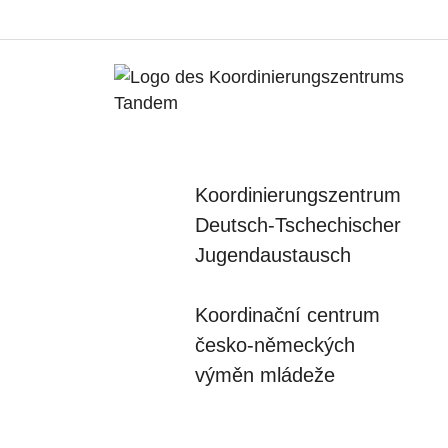
Koordinierungszentrum
Deutsch-Tschechischer
Jugendaustausch
Koordinační centrum
česko-německých
výměn mládeže