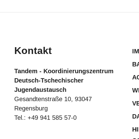
Kontakt
I
B
Tandem - Koordinierungszentrum
A
Deutsch-Tschechischer
Jugendaustausch
W
Gesandtenstraße 10, 93047
V
Regensburg
D
Tel.: +49 941 585 57-0
H