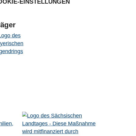
OOKIE-EINSTELLUNGEN
räger