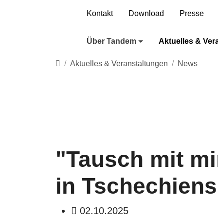
Direkt zur Hauptnavigation springen
Direkt zum Inhalt springen
Kontakt
Download
Presse
Über Tandem
Aktuelles & Ver
Startseite
Aktuelles & Veranstaltungen
News
"Tausch mit mir
in Tschechiens
02.10.2025