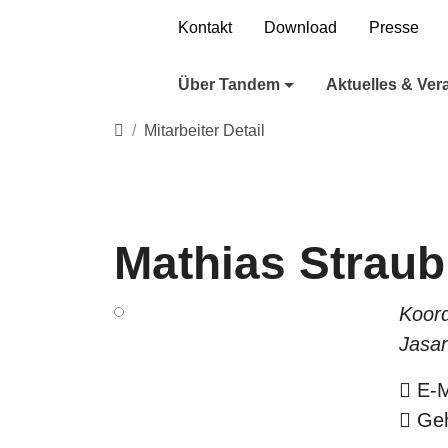
Direkt zur Hauptnavigation springen
Direkt zum Inhalt springen
Kontakt
Download
Presse
Über Tandem
Aktuelles & Ver
Startseite
Mitarbeiter Detail
Mathias Straub
Koord
Jasan
E-M
Geh