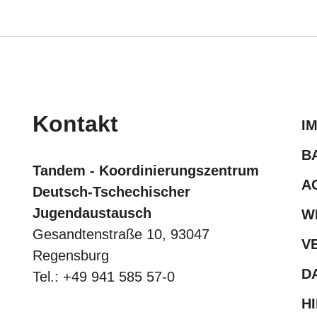
Kontakt
I
B
Tandem - Koordinierungszentrum
A
Deutsch-Tschechischer
Jugendaustausch
W
Gesandtenstraße 10, 93047
V
Regensburg
D
Tel.: +49 941 585 57-0
H