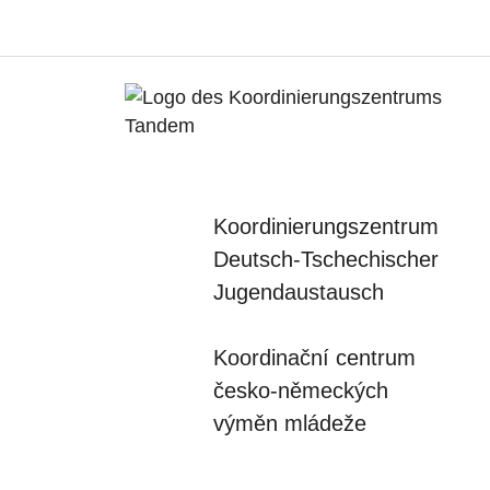
Koordinierungszentrum
Deutsch-Tschechischer
Jugendaustausch
Koordinační centrum
česko-německých
výměn mládeže