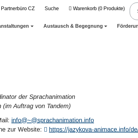
Partnerbüro CZ
Suche
Warenkorb
(
0
Produkte)
anstaltungen
Austausch & Begegnung
Förderu
inator der Sprachanimation
 (im Auftrag von Tandem)
ail:
info@~@sprachanimation.info
e zur Website:
https://jazykova-animace.info/de